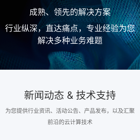
成熟、领先的解决方案
行业纵深，直达痛点，专业经验为您
解决多种业务难题
新闻动态 & 技术支持
为您提供行业资讯、活动公告、产品发布，以及汇聚
前沿的云计算技术