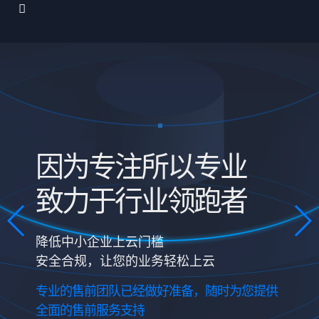
因为专注所以专业
致力于行业领跑者
降低中小企业上云门槛
安全合规，让您的业务轻松上云
专业的售前团队已经做好准备，随时为您提供
全面的售前服务支持