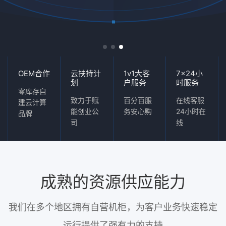
OEM合作
云扶持计
1v1大客
7x24小
划
户服务
时服务
零库存自
致力于赋
百分百服
在线客服
建云计算
能创业公
务安心购
24小时在
品牌
司
线
成熟的资源供应能力
我们在多个地区拥有自营机柜，为客户业务快速稳定
运行提供了强有力的支持