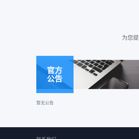
为您提
官方
公告
暂无公告