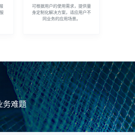
报
可根据用户的使用需求，提供量
服
身定制化解决方案，适应用户不
同业务的应用场景。
业务难题