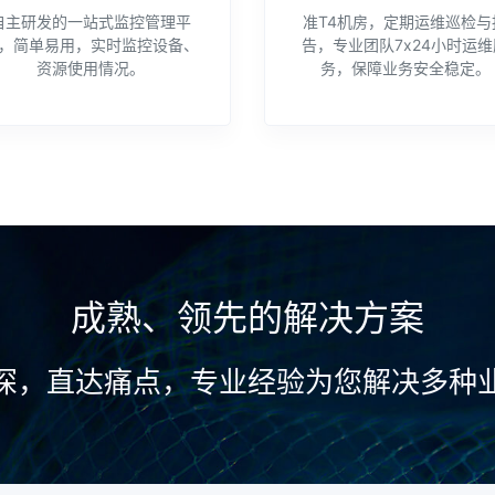
自主研发的一站式监控管理平
准T4机房，定期运维巡检与
，简单易用，实时监控设备、
告，专业团队7x24小时运维
资源使用情况。
务，保障业务安全稳定。
成熟、领先的解决方案
深，直达痛点，专业经验为您解决多种