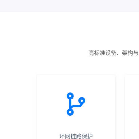
高标准设备、架构与
环网链路保护